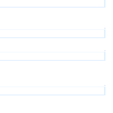
↑
↑
↑