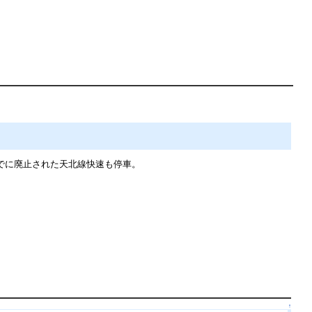
改正までに廃止された天北線快速も停車。
↑