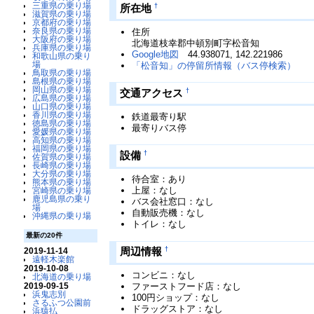
三重県の乗り場
†
所在地
滋賀県の乗り場
京都府の乗り場
奈良県の乗り場
住所
大阪府の乗り場
北海道枝幸郡中頓別町字松音知
兵庫県の乗り場
Google地図
44.938071, 142.221986
和歌山県の乗り
場
「松音知」の停留所情報（バス停検索）
鳥取県の乗り場
島根県の乗り場
岡山県の乗り場
†
交通アクセス
広島県の乗り場
山口県の乗り場
香川県の乗り場
鉄道最寄り駅
徳島県の乗り場
最寄りバス停
愛媛県の乗り場
高知県の乗り場
福岡県の乗り場
†
設備
佐賀県の乗り場
長崎県の乗り場
大分県の乗り場
待合室：あり
熊本県の乗り場
上屋：なし
宮崎県の乗り場
鹿児島県の乗り
バス会社窓口：なし
場
自動販売機：なし
沖縄県の乗り場
トイレ：なし
最新の20件
†
周辺情報
2019-11-14
遠軽木楽館
2019-10-08
コンビニ：なし
北海道の乗り場
2019-09-15
ファーストフード店：なし
浜鬼志別
100円ショップ：なし
さるふつ公園前
ドラッグストア：なし
浜猿払