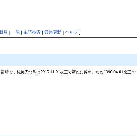
i
新規
|
一覧
|
単語検索
|
最終更新
|
ヘルプ
]
で，特急天北号は2015-11-01改正で新たに停車。なお1996-04-01