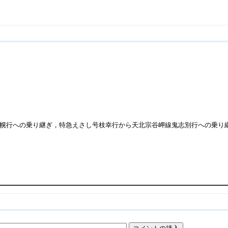
幌行への乗り継ぎ，特急えさし号枝幸行から天北宗谷岬線鬼志別行への乗り