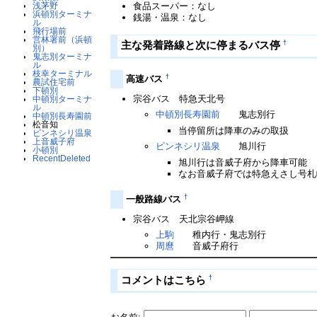
浅茅野
食品スーパー：なし
浜頓別ターミナ
銭湯・温泉：なし
ル
飛行場前
営林署前（浜頓
†
主な発着路線と次に停まるバス停
別）
鬼志別ターミナ
ル
枝幸ターミナル
†
高速バス
農試住宅前
下頓別
宗谷バス 特急天北号
中頓別ターミナ
ル
中頓別長寿園前
鬼志別行
中頓別長寿園前
松音知
当停留所は降車のみの取扱
ピンネシリ温泉
上音威子府
ピンネシリ温泉
旭川行
小頓別
RecentDeleted
旭川行は音威子府から降車可能
なお音威子府では特急えさし号札
†
一般路線バス
宗谷バス 天北宗谷岬線
上駒
稚内行・鬼志別行
周麿
音威子府行
†
コメントはこちら