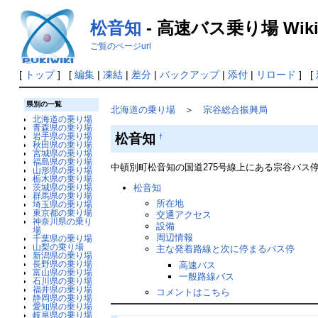
松音知
- 高速バス乗り場 Wik
ご覧のページurl
[
トップ
] [
編集
|
凍結
|
差分
|
バックアップ
|
添付
|
リロード
] [
県別の一覧
北海道の乗り場
＞
宗谷総合振興局
北海道の乗り場
青森県の乗り場
松音知
岩手県の乗り場
†
秋田県の乗り場
宮城県の乗り場
福島県の乗り場
中頓別町松音知の国道275号線上にある宗谷バス停留所
山形県の乗り場
栃木県の乗り場
松音知
茨城県の乗り場
群馬県の乗り場
所在地
埼玉県の乗り場
東京都の乗り場
交通アクセス
神奈川県の乗り
設備
場
周辺情報
千葉県の乗り場
山梨の乗り場
主な発着路線と次に停まるバス停
新潟県の乗り場
長野県の乗り場
高速バス
富山県の乗り場
一般路線バス
石川県の乗り場
福井県の乗り場
コメントはこちら
静岡県の乗り場
愛知県の乗り場
岐阜県の乗り場