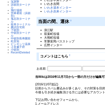
いわき中央インター
浅茅野
いわき吉間
浜頓別ターミナ
ル
いわき湯本インター
飛行場前
いわき勿来インター
営林署前（浜頓
別）
鬼志別ターミナ
当面の間、運休
†
ル
枝幸ターミナル
農試住宅前
浪江駅
下頓別
中頓別ターミナ
双葉町役場
ル
大熊町役場
中頓別長寿園前
常磐富岡バスストップ
松音知
ピンネシリ温泉
広野インター
上音威子府
小頓別
RecentDeleted
†
コメントはこちら
お名前:
当Wikiは2016年11月7日から一部の方だけが編
(2016/11/07追記)
以前からスパム書込みが多くあり、その対策を目
今後も引き続き編集頂ける方には必要なアカウン
下記お問い合わせフォームから、
1.メールアドレス