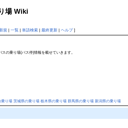
場 Wiki
新規
|
一覧
|
単語検索
|
最終更新
|
ヘルプ
]
スの乗り場(バス停)情報を載せていきます。
の乗り場
茨城県の乗り場
栃木県の乗り場
群馬県の乗り場
新潟県の乗り場