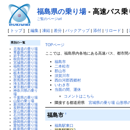
福島県の乗り場
- 高速バス乗り
ご覧のページurl
[
トップ
] [
編集
|
凍結
|
差分
|
バックアップ
|
添付
|
リロード
] [
県別の一覧
TOPページ
北海道の乗り場
青森県の乗り場
ここでは、福島県内各地にある高速バス、都市間バ
岩手県の乗り場
秋田県の乗り場
福島市
宮城県の乗り場
福島県の乗り場
二本松市
山形県の乗り場
郡山市
栃木県の乗り場
須賀川市
茨城県の乗り場
群馬県の乗り場
西白河郡西郷村
埼玉県の乗り場
いわき市
東京都の乗り場
当面の間、運休
神奈川県の乗り
場
コメントはこちら
千葉県の乗り場
山梨の乗り場
隣接する都道府県
宮城県の乗り場
山形県
新潟県の乗り場
長野県の乗り場
富山県の乗り場
福島市
†
石川県の乗り場
福井県の乗り場
静岡県の乗り場
愛知県の乗り場
福島駅東口
岐阜県の乗り場