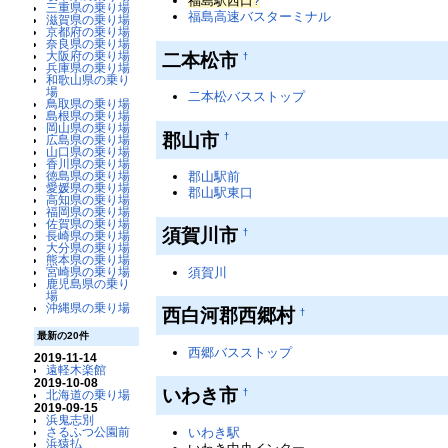
福島駅西口
?
三重県の乗り場
福島高速バスターミナル
滋賀県の乗り場
京都府の乗り場
奈良県の乗り場
二本松市
大阪府の乗り場
†
兵庫県の乗り場
和歌山県の乗り
場
二本松バスストップ
鳥取県の乗り場
島根県の乗り場
岡山県の乗り場
郡山市
†
広島県の乗り場
山口県の乗り場
香川県の乗り場
徳島県の乗り場
郡山駅前
愛媛県の乗り場
郡山駅東口
高知県の乗り場
福岡県の乗り場
佐賀県の乗り場
須賀川市
†
長崎県の乗り場
大分県の乗り場
熊本県の乗り場
宮崎県の乗り場
須賀川
鹿児島県の乗り
場
沖縄県の乗り場
西白河郡西郷村
†
最新の20件
西郷バスストップ
2019-11-14
遠軽木楽館
2019-10-08
いわき市
†
北海道の乗り場
2019-09-15
浜鬼志別
さるふつ公園前
いわき駅
浜猿払