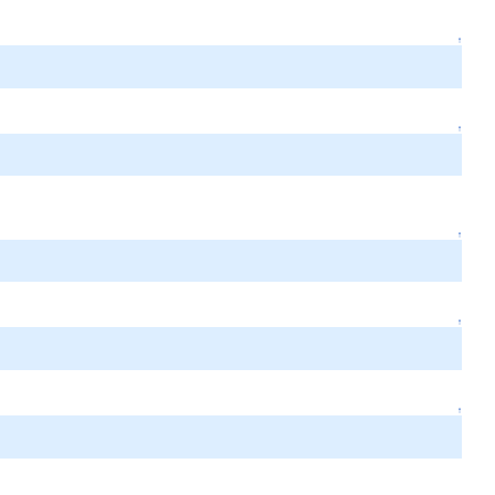
↑
↑
↑
↑
↑