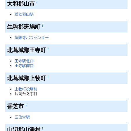
大和郡山市
†
近鉄郡山駅
↑
生駒郡斑鳩町
†
法隆寺バスセンター
↑
北葛城郡王寺町
†
王寺駅北口
王寺駅南口
↑
北葛城郡上牧町
†
上牧町役場前
片岡台２丁目
↑
香芝市
†
五位堂駅
↑
山辺郡山添村
†