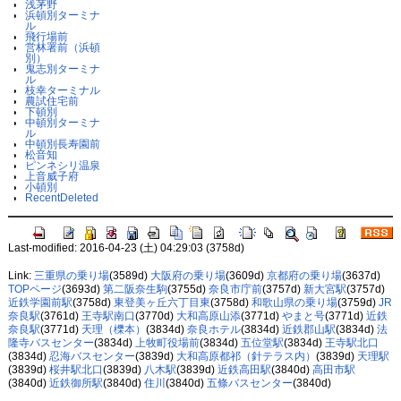
浅茅野
浜頓別ターミナ
ル
飛行場前
営林署前（浜頓
別）
鬼志別ターミナ
ル
枝幸ターミナル
農試住宅前
下頓別
中頓別ターミナ
ル
中頓別長寿園前
松音知
ピンネシリ温泉
上音威子府
小頓別
RecentDeleted
Last-modified: 2016-04-23 (土) 04:29:03 (3758d)
Link:
三重県の乗り場
(3589d)
大阪府の乗り場
(3609d)
京都府の乗り場
(3637d)
TOPページ
(3693d)
第二阪奈生駒
(3755d)
奈良市庁前
(3757d)
新大宮駅
(3757d)
近鉄学園前駅
(3758d)
東登美ヶ丘六丁目東
(3758d)
和歌山県の乗り場
(3759d)
JR
奈良駅
(3761d)
王寺駅南口
(3770d)
大和高原山添
(3771d)
やまと号
(3771d)
近鉄
奈良駅
(3771d)
天理（櫟本）
(3834d)
奈良ホテル
(3834d)
近鉄郡山駅
(3834d)
法
隆寺バスセンター
(3834d)
上牧町役場前
(3834d)
五位堂駅
(3834d)
王寺駅北口
(3834d)
忍海バスセンター
(3839d)
大和高原都祁（針テラス内）
(3839d)
天理駅
(3839d)
桜井駅北口
(3839d)
八木駅
(3839d)
近鉄高田駅
(3840d)
高田市駅
(3840d)
近鉄御所駅
(3840d)
住川
(3840d)
五條バスセンター
(3840d)