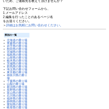
いため、ご連絡先を教えて頂けませんか？
下記お問い合わせフォームから、
1.メールアドレス
2.編集を行ったことのあるページ名
をお送りください。
＞
詳細はお気軽にお問い合わせください。
県別の一覧
北海道の乗り場
青森県の乗り場
岩手県の乗り場
秋田県の乗り場
宮城県の乗り場
福島県の乗り場
山形県の乗り場
栃木県の乗り場
茨城県の乗り場
群馬県の乗り場
埼玉県の乗り場
東京都の乗り場
神奈川県の乗り
場
千葉県の乗り場
山梨の乗り場
新潟県の乗り場
長野県の乗り場
富山県の乗り場
石川県の乗り場
福井県の乗り場
静岡県の乗り場
愛知県の乗り場
岐阜県の乗り場