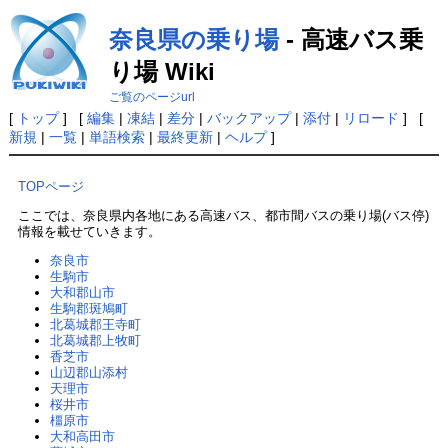
奈良県の乗り場
- 高速バス乗
り場 Wiki
ご覧のページurl
[
トップ
] [
編集
|
凍結
|
差分
|
バックアップ
|
添付
|
リロード
] [
新規
|
一覧
|
単語検索
|
最終更新
|
ヘルプ
]
TOPページ
ここでは、奈良県内各地にある高速バス、都市間バスの乗り場(バス停)
情報を載せていきます。
奈良市
生駒市
大和郡山市
生駒郡斑鳩町
北葛城郡王寺町
北葛城郡上牧町
香芝市
山辺郡山添村
天理市
桜井市
橿原市
大和高田市