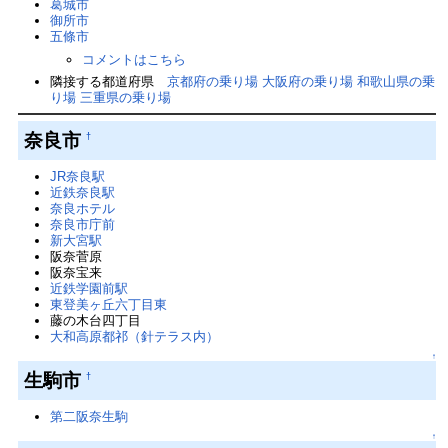
葛城市
御所市
五條市
コメントはこちら
隣接する都道府県
京都府の乗り場
大阪府の乗り場
和歌山県の乗
り場
三重県の乗り場
奈良市
†
JR奈良駅
近鉄奈良駅
奈良ホテル
奈良市庁前
新大宮駅
阪奈菅原
阪奈宝来
近鉄学園前駅
東登美ヶ丘六丁目東
藤の木台四丁目
大和高原都祁（針テラス内）
↑
生駒市
†
第二阪奈生駒
↑